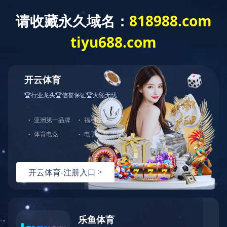
华体会体育
欢迎访问华体会体育官方网站 - 华体会体育（中国） 官方网站！网址：kflq
华体会体育官方网
公司概况
企业荣誉
站 - 华体会体育（中
国）