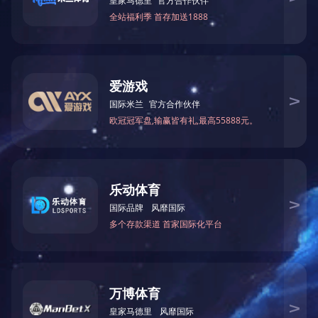
黄山学院文
德国春