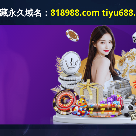
址：kflqn.com
业荣誉
华体会体育
工程业绩
下属