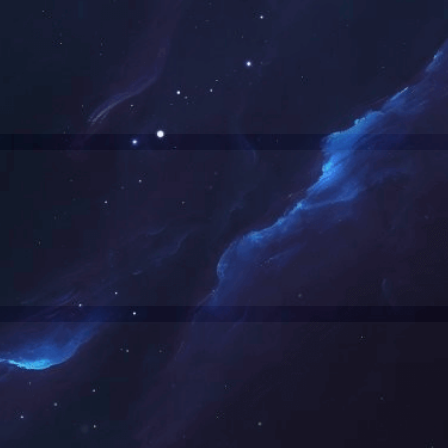
>
工程业绩
>
经典工程
>
获奖工程
中茶谢裕大（黄山）茶产业园项目（一期）项
日期：07-28 浏览次数：
9582
视力保护色：