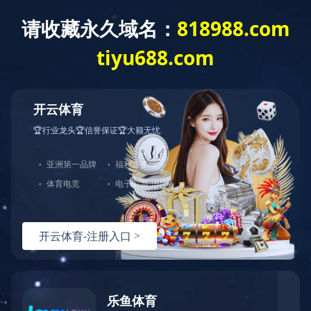
华体会体育
欢迎访问华体会体育官方网站 - 华体会体育（中国） 官方网站！网址：kflq
华体会体育官方网
公司概况
企业荣誉
站 - 华体会体育（中
国）