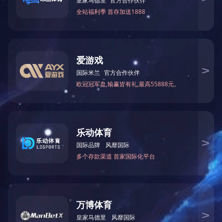
装、建筑材料生产、施工
华体会体育官方网站 
公司”，成立于1953年9
企业。七十年来建工人奉行
业为主、多元经营”的企
贡献。
披荆斩棘七十载，执
奖”“上海市建设工程'白玉
本地市场为根基，业务领
园”，成为德国法兰克福
公司连年被评为“全国
企业”、“安徽省建设工程
位”、“安徽省民营企业百
高瞻-运势-决胜千
境”的质量方针，一心一