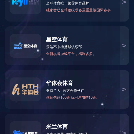
您所在的位置： > >
为规范公司资产处置流程，确保处置工作公开、公平、