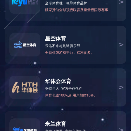
您所在的位置：
华体会体育官方网站 - 华体会体育（中国）
>
华体会体
黄山市建工集团
近日，安徽省市政工程协会正式发布《关于公布2025年安徽
用体系建设，成功获评最高信用等级——AAA级。标志着集团在诚