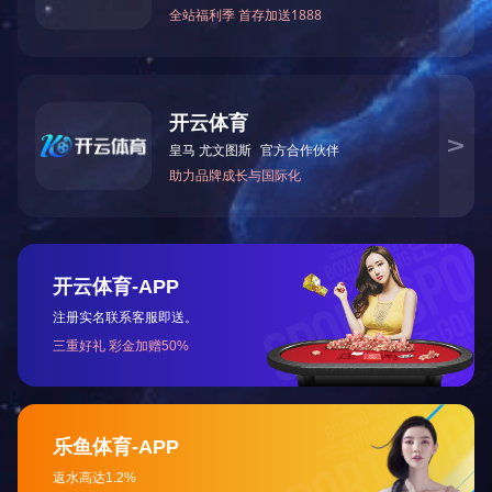
安徽省市政施工企业信用评价体系涵盖企业经营状况、安全生
AAA级为评价体系中的最高等级，代表企业信用程度高、经营状况