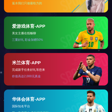
黄山市建工集团始终将“质量第一，信誉至上”作为经营宗旨
程项目均以过硬的品质、安全的施工和高效的履约赢得了业主单位、
期待。
诚信是企业的立身之本，更是发展的核心竞争力。此次荣获A
进一步强化信用管理体系建设，持续提升工程质量和项目管理水平
0